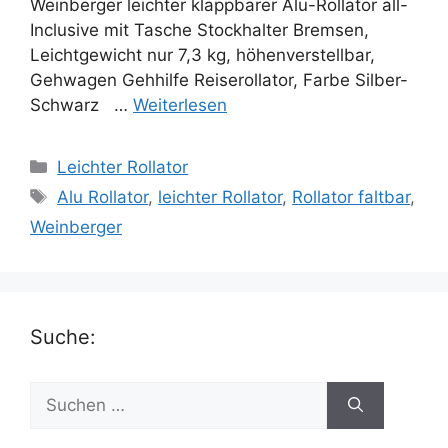
Weinberger leichter klappbarer Alu-Rollator all-
Inclusive mit Tasche Stockhalter Bremsen,
Leichtgewicht nur 7,3 kg, höhenverstellbar,
Gehwagen Gehhilfe Reiserollator, Farbe Silber-
Schwarz …
Weiterlesen
Kategorien
Leichter Rollator
Schlagwörter
Alu Rollator
,
leichter Rollator
,
Rollator faltbar
,
Weinberger
Suche:
Suchen
nach: