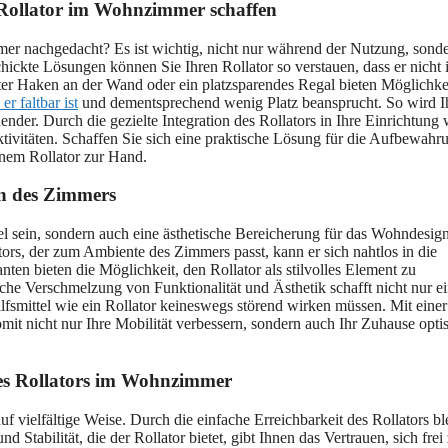
Rollator im Wohnzimmer schaffen
mer nachgedacht? Es ist wichtig, nicht nur während der Nutzung, sond
hickte Lösungen können Sie Ihren Rollator so verstauen, dass er nicht
tigter Haken an der Wand oder ein platzsparendes Regal bieten Möglichke
 er faltbar ist
und dementsprechend wenig Platz beansprucht. So wird I
der. Durch die gezielte Integration des Rollators in Ihre Einrichtung 
 Aktivitäten. Schaffen Sie sich eine praktische Lösung für die Aufbewahr
inem Rollator zur Hand.
gn des Zimmers
el sein, sondern auch eine ästhetische Bereicherung für das Wohndesig
tors, der zum Ambiente des Zimmers passt, kann er sich nahtlos in die
ten bieten die Möglichkeit, den Rollator als stilvolles Element zu
ische Verschmelzung von Funktionalität und Ästhetik schafft nicht nur e
smittel wie ein Rollator keineswegs störend wirken müssen. Mit einer
mit nicht nur Ihre Mobilität verbessern, sondern auch Ihr Zuhause opti
nes Rollators im Wohnzimmer
f vielfältige Weise. Durch die einfache Erreichbarkeit des Rollators bl
Stabilität, die der Rollator bietet, gibt Ihnen das Vertrauen, sich frei