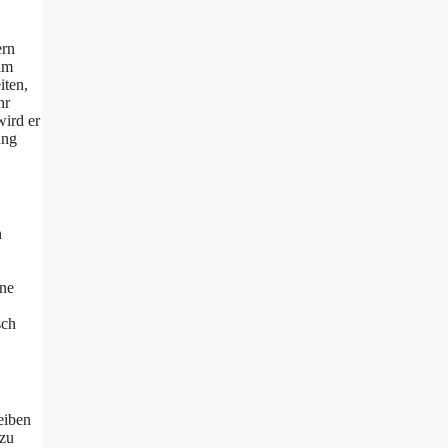
ern
 im
iten,
hr
wird er
ung
n
ine
sch
eiben
 zu