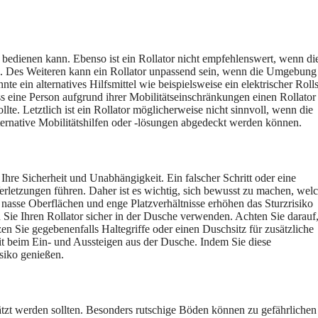
ig bedienen kann. Ebenso ist ein Rollator nicht empfehlenswert, wenn di
n. Des Weiteren kann ein Rollator unpassend sein, wenn die Umgebung
nte ein alternatives Hilfsmittel wie beispielsweise ein elektrischer Roll
ss eine Person aufgrund ihrer Mobilitätseinschränkungen einen Rollator
lte. Letztlich ist ein Rollator möglicherweise nicht sinnvoll, wenn die
ternative Mobilitätshilfen oder -lösungen abgedeckt werden können.
Ihre Sicherheit und Unabhängigkeit. Ein falscher Schritt oder eine
rletzungen führen. Daher ist es wichtig, sich bewusst zu machen, wel
asse Oberflächen und enge Platzverhältnisse erhöhen das Sturzrisiko
ie Ihren Rollator sicher in der Dusche verwenden. Achten Sie darauf,
zen Sie gegebenenfalls Haltegriffe oder einen Duschsitz für zusätzliche
it beim Ein- und Aussteigen aus der Dusche. Indem Sie diese
siko genießen.
ätzt werden sollten. Besonders rutschige Böden können zu gefährlichen