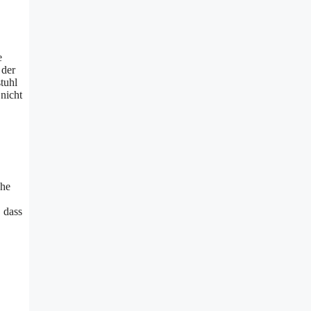
e
 der
stuhl
 nicht
che
 dass