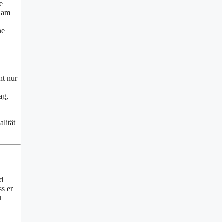
e
v am
ne
ht nur
ag,
lität
nd
ss er
u