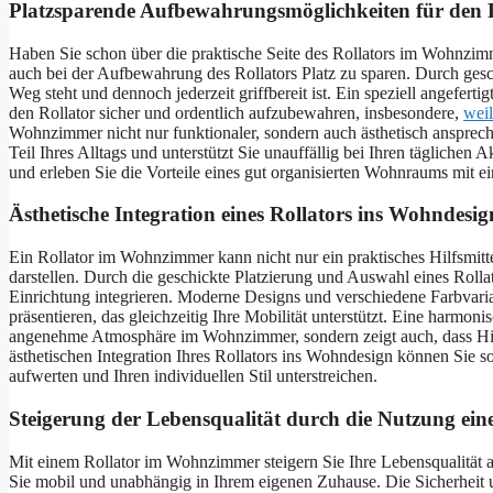
Platzsparende Aufbewahrungsmöglichkeiten für den 
Haben Sie schon über die praktische Seite des Rollators im Wohnzim
auch bei der Aufbewahrung des Rollators Platz zu sparen. Durch gesc
Weg steht und dennoch jederzeit griffbereit ist. Ein speziell angefer
den Rollator sicher und ordentlich aufzubewahren, insbesondere,
weil
Wohnzimmer nicht nur funktionaler, sondern auch ästhetisch ansprechen
Teil Ihres Alltags und unterstützt Sie unauffällig bei Ihren täglichen
und erleben Sie die Vorteile eines gut organisierten Wohnraums mit e
Ästhetische Integration eines Rollators ins Wohndesi
Ein Rollator im Wohnzimmer kann nicht nur ein praktisches Hilfsmitt
darstellen. Durch die geschickte Platzierung und Auswahl eines Rolla
Einrichtung integrieren. Moderne Designs und verschiedene Farbvarian
präsentieren, das gleichzeitig Ihre Mobilität unterstützt. Eine harmon
angenehme Atmosphäre im Wohnzimmer, sondern zeigt auch, dass Hilf
ästhetischen Integration Ihres Rollators ins Wohndesign können Sie so
aufwerten und Ihren individuellen Stil unterstreichen.
Steigerung der Lebensqualität durch die Nutzung ei
Mit einem Rollator im Wohnzimmer steigern Sie Ihre Lebensqualität au
Sie mobil und unabhängig in Ihrem eigenen Zuhause. Die Sicherheit und 