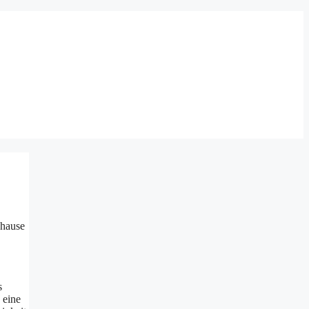
uhause
s
 eine