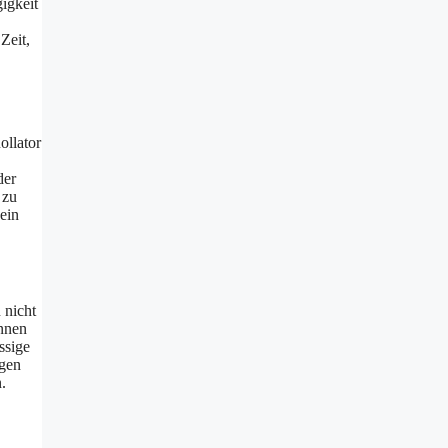
igkeit
Zeit,
ollator
der
 zu
 ein
 nicht
önnen
ssige
rgen
.