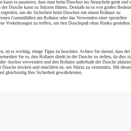
dem kann es passieren, dass man beim Duschen ins Straucheln gerät und 
in der Dusche kann zu Stürzen führen. Deshalb ist es von großer Bedeu
ergreifen, um die Sicherheit beim Duschen mit einem Rollator zu
hfesten Gummifüßen am Rollator oder das Verwenden einer speziellen
iese Vorkehrungen zu treffen, um den Duschspaß ohne Risiko genießen
 ist es wichtig, einige Tipps zu beachten. Achten Sie darauf, dass der
 Vermeiden Sie es, den Rollator direkt in die Dusche zu stellen, da dies z
oder -hocker verwenden und den Rollator außerhalb der Dusche platzier
r Dusche trocken und rutschfest ist, um Stürze zu vermeiden. Mit diese
 gleichzeitig Ihre Sicherheit gewährleisten.