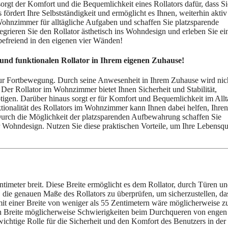
rgt der Komfort und die Bequemlichkeit eines Rollators dafür, dass Si
fördert Ihre Selbstständigkeit und ermöglicht es Ihnen, weiterhin akti
Wohnzimmer für alltägliche Aufgaben und schaffen Sie platzsparende
grieren Sie den Rollator ästhetisch ins Wohndesign und erleben Sie ei
 befreiend in den eigenen vier Wänden!
 und funktionalen Rollator in Ihrem eigenen Zuhause!
zur Fortbewegung. Durch seine Anwesenheit in Ihrem Zuhause wird nic
. Der Rollator im Wohnzimmer bietet Ihnen Sicherheit und Stabilität,
ötigen. Darüber hinaus sorgt er für Komfort und Bequemlichkeit im Allt
nktionalität des Rollators im Wohnzimmer kann Ihnen dabei helfen, Ihren
. Durch die Möglichkeit der platzsparenden Aufbewahrung schaffen Sie
hr Wohndesign. Nutzen Sie diese praktischen Vorteile, um Ihre Lebensqua
timeter breit. Diese Breite ermöglicht es dem Rollator, durch Türen u
 die genauen Maße des Rollators zu überprüfen, um sicherzustellen, da
mit einer Breite von weniger als 55 Zentimetern wäre möglicherweise z
ern Breite möglicherweise Schwierigkeiten beim Durchqueren von engen
 wichtige Rolle für die Sicherheit und den Komfort des Benutzers in der