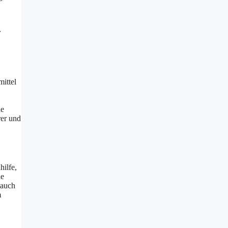
r
ittel
ie
rer und
hilfe,
ie
 auch
m