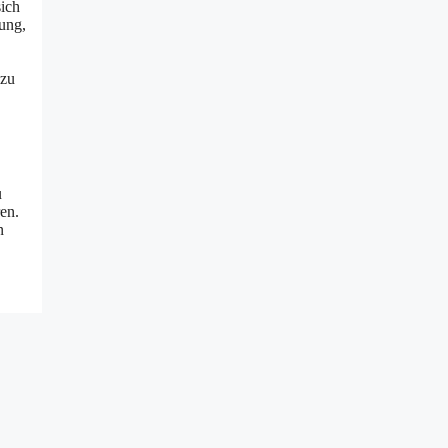
sich
tung,
 zu
u
en.
n