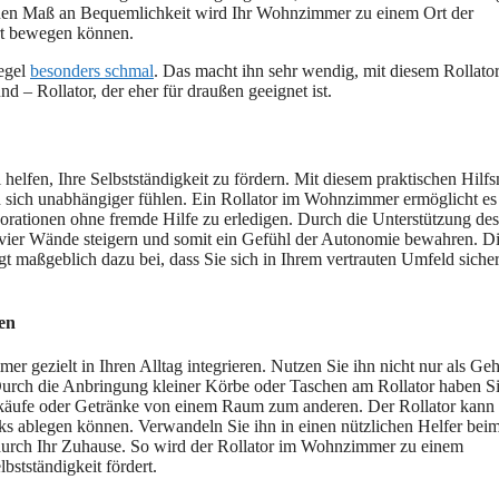
ichen Maß an Bequemlichkeit wird Ihr Wohnzimmer zu einem Ort der
rt bewegen können.
Regel
besonders schmal
. Das macht ihn sehr wendig, mit diesem Rollato
 – Rollator, der eher für draußen geeignet ist.
lfen, Ihre Selbstständigkeit zu fördern. Mit diesem praktischen Hilfsm
d sich unabhängiger fühlen. Ein Rollator im Wohnzimmer ermöglicht es
orationen ohne fremde Hilfe zu erledigen. Durch die Unterstützung des
n vier Wände steigern und somit ein Gefühl der Autonomie bewahren. D
gt maßgeblich dazu bei, dass Sie sich in Ihrem vertrauten Umfeld siche
en
 gezielt in Ihren Alltag integrieren. Nutzen Sie ihn nicht nur als Geh
 Durch die Anbringung kleiner Körbe oder Taschen am Rollator haben S
Einkäufe oder Getränke von einem Raum zum anderen. Der Rollator kann
cks ablegen können. Verwandeln Sie ihn in einen nützlichen Helfer bei
durch Ihr Zuhause. So wird der Rollator im Wohnzimmer zu einem
lbstständigkeit fördert.