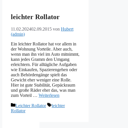
leichter Rollator
11.02.2024
02.09.2015
von
Hubert
(admin)
Ein leichter Rollator hat vor allem in
der Wohnung Vorteile. Aber auch,
wenn man ihn viel im Auto mitnimmt,
kann jedes Gramm den Umgang
erleichtern. Für alltägliche Aufgaben
wie Einkaufen, Spazierengehen oder
auch Behördengänge spielt das
Gewicht eher weniger eine Rolle.
Hier ist gute Stabilität, Gepäckraum
und große Räder eher das, was man
zum Vorteil …
Weiterlesen
Kategorien
Schlagwörter
Leichter Rollator
leichter
Rollator