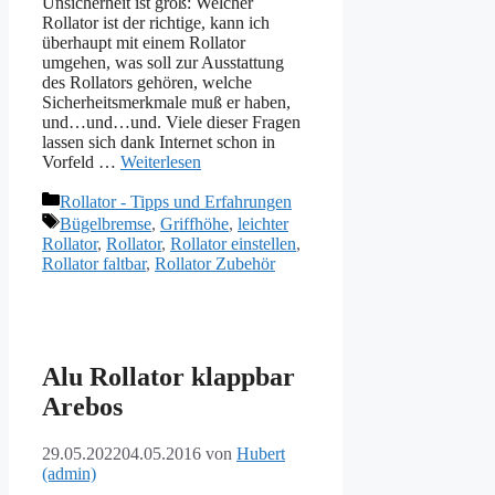
Unsicherheit ist groß: Welcher
Rollator ist der richtige, kann ich
überhaupt mit einem Rollator
umgehen, was soll zur Ausstattung
des Rollators gehören, welche
Sicherheitsmerkmale muß er haben,
und…und…und. Viele dieser Fragen
lassen sich dank Internet schon in
Vorfeld …
Weiterlesen
Kategorien
Rollator - Tipps und Erfahrungen
Schlagwörter
Bügelbremse
,
Griffhöhe
,
leichter
Rollator
,
Rollator
,
Rollator einstellen
,
Rollator faltbar
,
Rollator Zubehör
Alu Rollator klappbar
Arebos
29.05.2022
04.05.2016
von
Hubert
(admin)