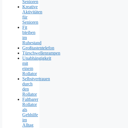
Senioren
Kreative
Aktivitäten
für
Senioren
Fit
bleiben
im
Ruhestand
Großtastentelefon
Türschwellenrampen
Unabhängigkeit
mit
einem
Rollator
Selbstvertrauen
durch
den
Rollator
Faltbarer
Rollator
als
Gehhilfe
im
Alltag