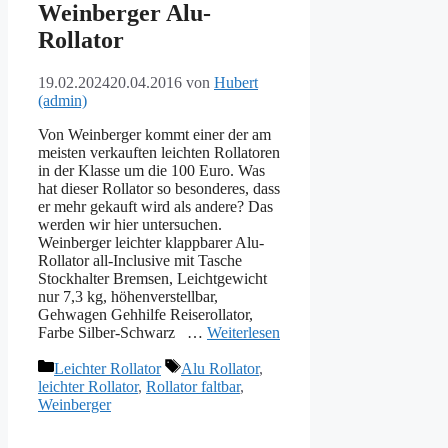
Weinberger Alu-
Rollator
19.02.2024
20.04.2016
von
Hubert
(admin)
Von Weinberger kommt einer der am
meisten verkauften leichten Rollatoren
in der Klasse um die 100 Euro. Was
hat dieser Rollator so besonderes, dass
er mehr gekauft wird als andere? Das
werden wir hier untersuchen.
Weinberger leichter klappbarer Alu-
Rollator all-Inclusive mit Tasche
Stockhalter Bremsen, Leichtgewicht
nur 7,3 kg, höhenverstellbar,
Gehwagen Gehhilfe Reiserollator,
Farbe Silber-Schwarz …
Weiterlesen
Kategorien
Schlagwörter
Leichter Rollator
Alu Rollator
,
leichter Rollator
,
Rollator faltbar
,
Weinberger