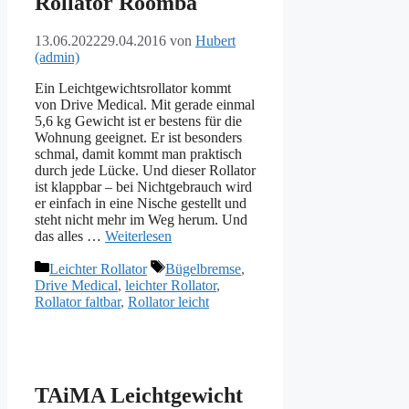
Rollator Roomba
13.06.2022
29.04.2016
von
Hubert
(admin)
Ein Leichtgewichtsrollator kommt
von Drive Medical. Mit gerade einmal
5,6 kg Gewicht ist er bestens für die
Wohnung geeignet. Er ist besonders
schmal, damit kommt man praktisch
durch jede Lücke. Und dieser Rollator
ist klappbar – bei Nichtgebrauch wird
er einfach in eine Nische gestellt und
steht nicht mehr im Weg herum. Und
das alles …
Weiterlesen
Kategorien
Schlagwörter
Leichter Rollator
Bügelbremse
,
Drive Medical
,
leichter Rollator
,
Rollator faltbar
,
Rollator leicht
TAiMA Leichtgewicht