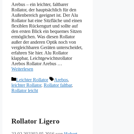
Arebus – ein leichter, faltbarer
Rollator, der hauptsächlich für den
Außenbereich geeignet ist. Der Alu
Rollator hat eine Sitzfläche und einen
flexiblen Rückengurt und sollte auf
den ersten Blick ein bequemes Sitzen
ermöglichen. Was diesen Rollator
außer der anderen Optik noch von
vergleichbaren Geräten unterscheidet,
erfahren Sie hier. Alu Rollator
klappbar, Leichtgewichtsrollator
Arebos Rollator Arebus …
Weiterlesen
Kategorien
Schlagwörter
Leichter Rollator
Arebos
,
leichter Rollator
,
Rollator faltbar
,
Rollator leicht
Rollator Ligero
23.02.2023
02.05.2016
von
Hubert