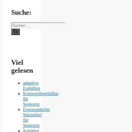
Suche:
Suchen
nach:
Viel
gelesen
adaptive
Esshilfen
Körperpflegehilfen
für
Senioren
Ergonomische
Sitzmöbel
für
Senioren
Kreative