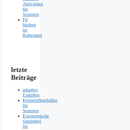
Aktivitäten
für
Senioren
Fit
bleiben
im
Ruhestand
letzte
Beiträge
adaptive
Esshilfen
Körperpflegehilfen
für
Senioren
Ergonomische
Sitzmöbel
für