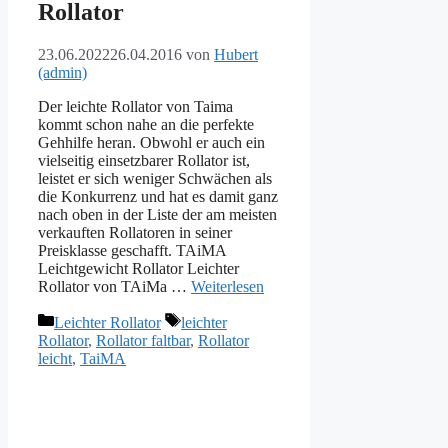
Rollator
23.06.2022
26.04.2016
von
Hubert
(admin)
Der leichte Rollator von Taima
kommt schon nahe an die perfekte
Gehhilfe heran. Obwohl er auch ein
vielseitig einsetzbarer Rollator ist,
leistet er sich weniger Schwächen als
die Konkurrenz und hat es damit ganz
nach oben in der Liste der am meisten
verkauften Rollatoren in seiner
Preisklasse geschafft. TAiMA
Leichtgewicht Rollator Leichter
Rollator von TAiMa …
Weiterlesen
Kategorien
Schlagwörter
Leichter Rollator
leichter
Rollator
,
Rollator faltbar
,
Rollator
leicht
,
TaiMA