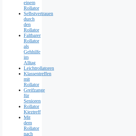
einem
Rollator
Selbstvertrauen
durch
den
Rollator
Faltbarer
Rollator
als
Gehhilfe
im
Alltag
Leichtrollatoren
Klassentreffen
mit
Rollator
Greifzange
für
Senioren
Rollator
Kieztreff
Mit
dem
Rollator
nach