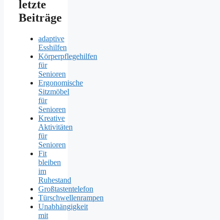
letzte
Beiträge
adaptive
Esshilfen
Körperpflegehilfen
für
Senioren
Ergonomische
Sitzmöbel
für
Senioren
Kreative
Aktivitäten
für
Senioren
Fit
bleiben
im
Ruhestand
Großtastentelefon
Türschwellenrampen
Unabhängigkeit
mit