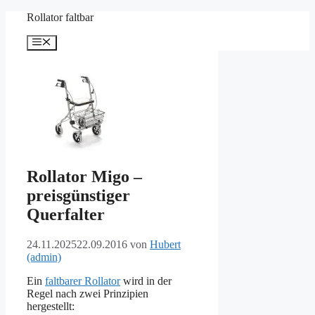
Zum
Rollator faltbar
Inhalt
springen
Menü
Rollator Migo –
preisgünstiger
Querfalter
24.11.2025
22.09.2016
von
Hubert
(admin)
Ein
faltbarer Rollator
wird in der
Regel nach zwei Prinzipien
hergestellt: