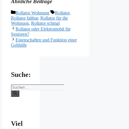
Ähnliche Beiträge
Kategorien
Schlagwörter
Rollator Wohnung
Rollator
,
Rollator faltbar
,
Rollator für die
Wohnung
,
Rollator schmal
Rollator oder Elektromobil für
Senioren?
Eigenschaften und Funktion einer
Gehhilfe
Suche:
Suchen
nach:
Viel