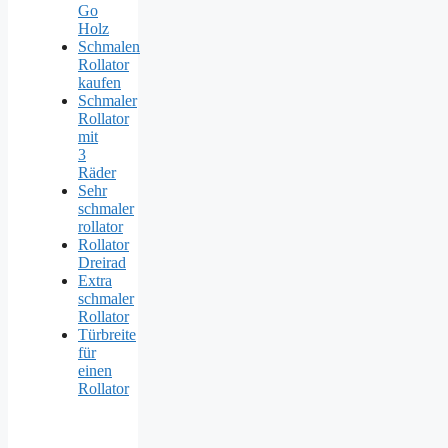
Go
Holz
Schmalen
Rollator
kaufen
Schmaler
Rollator
mit
3
Räder
Sehr
schmaler
rollator
Rollator
Dreirad
Extra
schmaler
Rollator
Türbreite
für
einen
Rollator