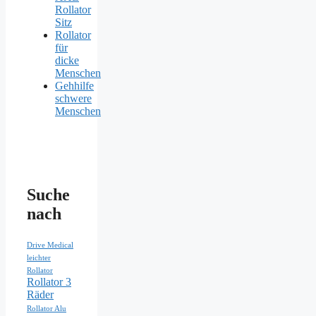
Rollator
Sitz
Rollator
für
dicke
Menschen
Gehhilfe
schwere
Menschen
Suche
nach
Drive Medical
leichter
Rollator
Rollator 3
Räder
Rollator Alu