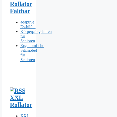
Rollator
Faltbar
adaptive
Esshilfen
Körperpflegehilfen
für
Senioren
Ergonomische
Sitzmöbel
für
Senioren
XXL
Rollator
XXL