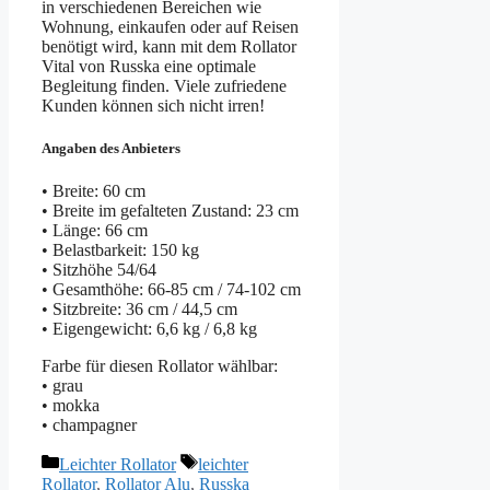
in verschiedenen Bereichen wie
Wohnung, einkaufen oder auf Reisen
benötigt wird, kann mit dem Rollator
Vital von Russka eine optimale
Begleitung finden. Viele zufriedene
Kunden können sich nicht irren!
Angaben des Anbieters
• Breite: 60 cm
• Breite im gefalteten Zustand: 23 cm
• Länge: 66 cm
• Belastbarkeit: 150 kg
• Sitzhöhe 54/64
• Gesamthöhe: 66-85 cm / 74-102 cm
• Sitzbreite: 36 cm / 44,5 cm
• Eigengewicht: 6,6 kg / 6,8 kg
Farbe für diesen Rollator wählbar:
• grau
• mokka
• champagner
Kategorien
Schlagwörter
Leichter Rollator
leichter
Rollator
,
Rollator Alu
,
Russka