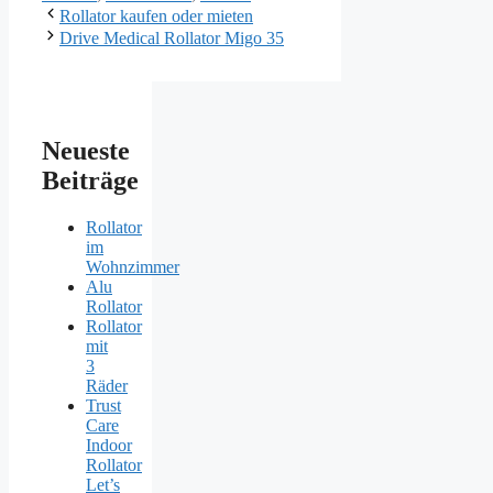
Rollator kaufen oder mieten
Drive Medical Rollator Migo 35
Neueste
Beiträge
Rollator
im
Wohnzimmer
Alu
Rollator
Rollator
mit
3
Räder
Trust
Care
Indoor
Rollator
Let’s