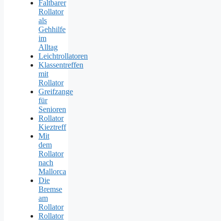
Faltbarer
Rollator
als
Gehhilfe
im
Alltag
Leichtrollatoren
Klassentreffen
mit
Rollator
Greifzange
für
Senioren
Rollator
Kieztreff
Mit
dem
Rollator
nach
Mallorca
Die
Bremse
am
Rollator
Rollator