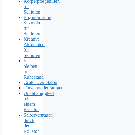
Körperpflegehilfen
für
Senioren
Ergonomische
Sitzmöbel
für
Senioren
Kreative
Aktivitäten
für
Senioren
Fit
bleiben
im
Ruhestand
Großtastentelefon
Türschwellenrampen
Unabhängigkeit
mit
einem
Rollator
Selbstvertrauen
durch
den
Rollator