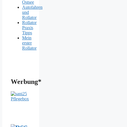
Ostsee
Autofahren
und
Rollator
Rollator
Praxis
Tipps
Mein
erster
Rollator
Werbung*