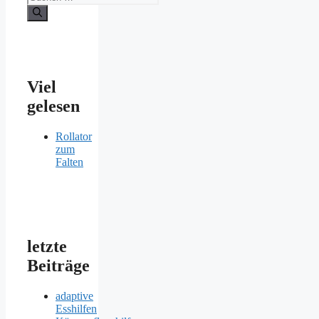
nach:
Viel
gelesen
Rollator
zum
Falten
letzte
Beiträge
adaptive
Esshilfen