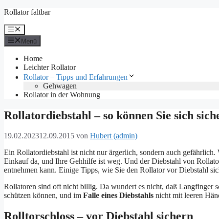
Zum
Rollator faltbar
Inhalt
springen
Menü
Menü
Home
Leichter Rollator
Rollator – Tipps und Erfahrungen
Gehwagen
Rollator in der Wohnung
Rollatordiebstahl – so können Sie sich sich
19.02.2023
12.09.2015
von
Hubert (admin)
Ein Rollatordiebstahl ist nicht nur ärgerlich, sondern auch gefährlic
Einkauf da, und Ihre Gehhilfe ist weg. Und der Diebstahl von Rollat
entnehmen kann. Einige Tipps, wie Sie den Rollator vor Diebstahl si
Rollatoren sind oft nicht billig. Da wundert es nicht, daß Langfinger 
schützen können, und im
Falle eines Diebstahls
nicht mit leeren Hän
Rolltorschloss – vor Diebstahl sichern