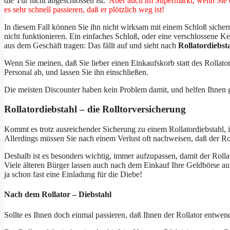
die Tür nicht abgeschlossen ist.
Aber auch im Supermarkt, wenn Sie d
es sehr schnell passieren, daß er plötzlich weg ist!
In diesem Fall können Sie ihn nicht wirksam mit einem Schloß siche
nicht funktionieren. Ein einfaches Schloß, oder eine verschlossene 
aus dem Geschäft tragen: Das fällt auf und sieht nach
Rollatordiebst
Wenn Sie meinen, daß Sie lieber einen Einkaufskorb statt des Rollat
Personal ab, und lassen Sie ihn einschließen.
Die meisten Discounter haben kein Problem damit, und helfen Ihnen g
Rollatordiebstahl – die Rolltorversicherung
Kommt es trotz ausreichender Sicherung zu einem Rollatordiebstahl, 
Allerdings müssen Sie nach einem Verlust oft nachweisen, daß der Rol
Deshalb ist es besonders wichtig, immer aufzupassen, damit der Rollat
Viele älteren Bürger lassen auch nach dem Einkauf Ihre Geldbörse au
ja schon fast eine Einladung für die Diebe!
Nach dem Rollator – Diebstahl
Sollte es Ihnen doch einmal passieren, daß Ihnen der Rollator entwen