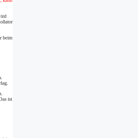
, kann
wird
ollator
er beim
.
rlag.
n.
Das ist