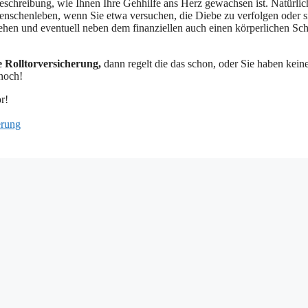
 Beschreibung, wie Ihnen Ihre Gehhilfe ans Herz gewachsen ist. Natürlic
n Menschenleben, wenn Sie etwa versuchen, die Diebe zu verfolgen oder s
hen und eventuell neben dem finanziellen auch einen körperlichen Sc
e Rolltorversicherung,
dann regelt die das schon, oder Sie haben kein
noch!
r!
erung