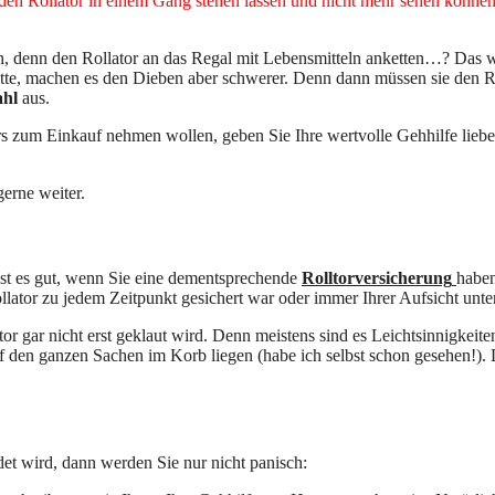
en Rollator in einem Gang stehen lassen und nicht mehr sehen können
rn, denn den Rollator an das Regal mit Lebensmitteln anketten…? Das 
Kette, machen es den Dieben aber schwerer. Denn dann müssen sie den R
ahl
aus.
ors zum Einkauf nehmen wollen, geben Sie Ihre wertvolle Gehhilfe lieb
erne weiter.
ist es gut, wenn Sie eine dementsprechende
Rolltorversicherung
haben
lator zu jedem Zeitpunkt gesichert war oder immer Ihrer Aufsicht unte
or gar nicht erst geklaut wird. Denn meistens sind es Leichtsinnigkeite
f den ganzen Sachen im Korb liegen (habe ich selbst schon gesehen!). 
det wird, dann werden Sie nur nicht panisch: