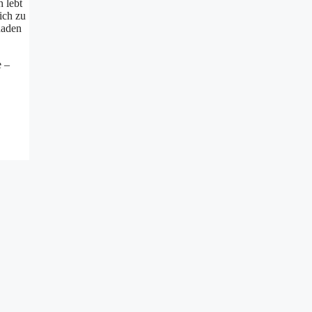
h lebt
ich zu
haden
e –