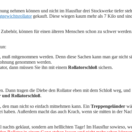
ohnung nehmen können und nicht im Hausflur drei Stockwerke tiefer ste
tgewichtsrollator
gekauft. Diese wiegen kaum mehr als 7 Kilo und sin
l Zubehör, können für einen älteren Menschen schon zu schwer werden
tun:
ndet, muß mitgenommen werden. Denn diese Sachen kann man gar nicht si
re Wohnung genommen werden.
lator, dann müssen Sie ihn mit einem
Rollatorschloß
sichern.
hen. Dann tragen die Diebe den Rollator eben mit dem Schloß weg, und
r und Rollatorschloß
.
, den man nicht so einfach mitnehmen kann. Ein
Treppengeländer
wär
bei haben. Außerdem macht das auch Krach, wenn sie mitten in der Nac
l nachts geklaut, sondern am helllichten Tage! Im Hausflur sowieso, w