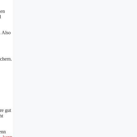
hen
d
. Also
chern.
e gut
ht
enn