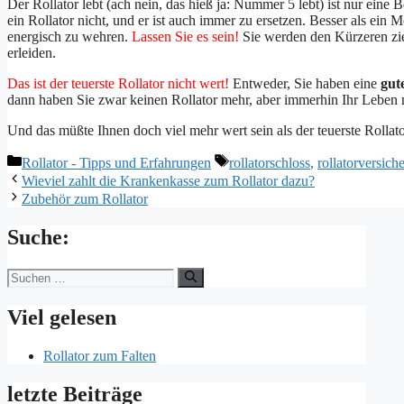
Der Rollator lebt (ach nein, das hieß ja: Nummer 5 lebt) ist nur eine
ein Rollator nicht, und er ist auch immer zu ersetzen. Besser als ei
energisch zu wehren.
Lassen Sie es sein!
Sie werden den Kürzeren zie
erleiden.
Das ist der teuerste Rollator nicht wert!
Entweder, Sie haben eine
gut
dann haben Sie zwar keinen Rollator mehr, aber immerhin Ihr Leben 
Und das müßte Ihnen doch viel mehr wert sein als der teuerste Rollato
Kategorien
Schlagwörter
Rollator - Tipps und Erfahrungen
rollatorschloss
,
rollatorversich
Wieviel zahlt die Krankenkasse zum Rollator dazu?
Zubehör zum Rollator
Suche:
Suchen
nach:
Viel gelesen
Rollator zum Falten
letzte Beiträge